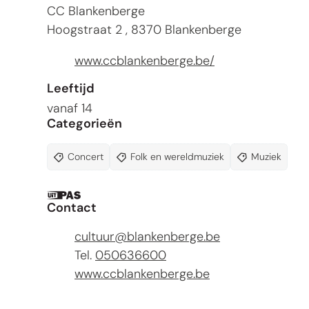
CC Blankenberge
Hoogstraat 2
,
8370
Blankenberge
Website
www.ccblankenberge.be/
Leeftijd
vanaf
14
Categorieën
Concert
Folk en wereldmuziek
Muziek
Dit is een UiTPAS activiteit.
Contact
E-mail
cultuur
@
blankenberge.be
Tel.
050636600
Website
www.ccblankenberge.be