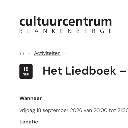
Naar inhoud
CC Blankenberge
Activiteiten
Startpagina
Het Liedboek – 
VR
18
SEP
Wanneer
vrijdag
18 september 2026
van
20:00
tot
21:3
Locatie