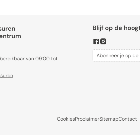
Blijf op de hoog
suren
centrum
Facebook
Instagram
Abonneer je op de 
 bereikbaar van
09:00
tot
CC Blankenberge
gsuren
Cookies
Proclaimer
Sitemap
Contact