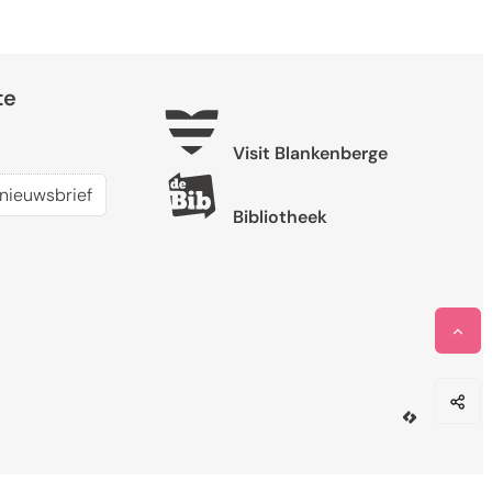
Nuttige links
te
Visit Blankenberge
nieuwsbrief
Bibliotheek
Naa
Dee
LCP nv 20