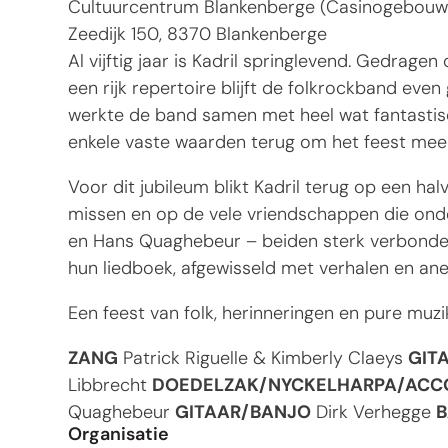
Cultuurcentrum Blankenberge (Casinogebouw
Zeedijk 150
,
8370
Blankenberge
Al vijftig jaar is Kadril springlevend. Gedrag
een rijk repertoire blijft de folkrockband even
werkte de band samen met heel wat fantasti
enkele vaste waarden terug om het feest mee 
Voor dit jubileum blikt Kadril terug op een h
missen en op de vele vriendschappen die ond
en Hans Quaghebeur – beiden sterk verbonde
hun liedboek, afgewisseld met verhalen en an
Een feest van folk, herinneringen en pure muzi
ZANG
Patrick Riguelle & Kimberly Claeys
GIT
Libbrecht
DOEDELZAK/NYCKELHARPA/ACC
Quaghebeur
GITAAR/BANJO
Dirk Verhegge
B
Organisatie