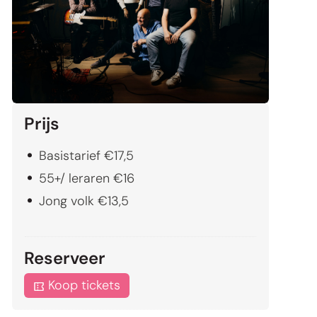
Prijs
Basistarief
€
17,5
55+/ leraren
€
16
Jong volk
€
13,5
Reserveer
Koop tickets