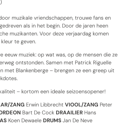
)
en door muzikale vriendschappen, trouwe fans en
 gedreven als in het begin. Door de jaren heen
sche muzikanten. Voor deze verjaardag komen
kleur te geven.
alve eeuw muziek: op wat was, op de mensen die ze
erweg ontstonden. Samen met Patrick Riguelle
n met Blankenberge – brengen ze een greep uit
ekdotes.
kaliteit – kortom een ideale seizoensopener!
AAR/ZANG
Erwin Libbrecht
VIOOL/ZANG
Peter
ORDEON
Bart De Cock
DRAAILIER
Hans
AS
Koen Dewaele
DRUMS
Jan De Neve