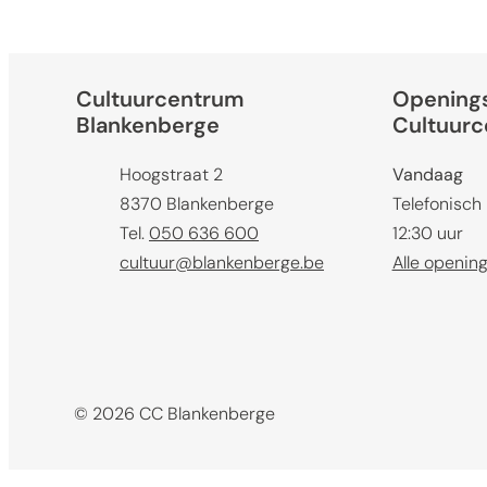
Contact & openingsuren
Cultuurcentrum
Opening
Blankenberge
Cultuur
Adres
Hoogstraat 2
Vandaag
,
8370
Blankenberge
Telefonisch
Tel.
050 636 600
12:30
uur
E-mail
cultuur
@
blankenberge.be
Alle openin
© 2026
CC Blankenberge